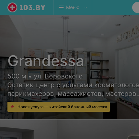
Меню
Grandessa
500 м • ул. Воровского
Эстетик-центр с услугами косметологов
парикмахеров, массажистов, мастеров
ногтевого сервиса и других специалист
Новая услуга — китайский баночный массаж