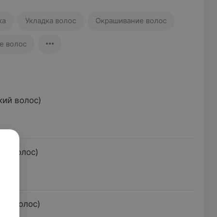
ка
Укладка волос
Окрашивание волос
е волос
ий волос)
ий волос)
ый волос)