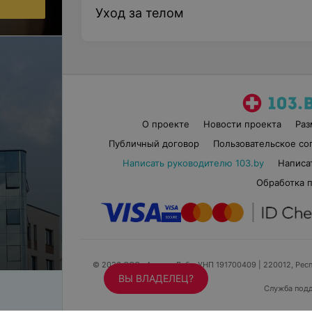
Уход за телом
Плетение косичек (короткий волос)
Цена по запросу
Плетение косичек (средний волос)
Цена по запросу
О проекте
Новости проекта
Ра
Публичный договор
Пользовательское со
Укладка волос
Написать руководителю 103.by
Написа
Обработка 
Укладка волос на бигуди (короткие)
Цена по запросу
Укладка волос на бигуди (средние)
© 2026 ООО «Артокс Лаб», УНП 191700409
| 220012, Респ
Цена по запросу
ВЫ ВЛАДЕЛЕЦ?
Служба под