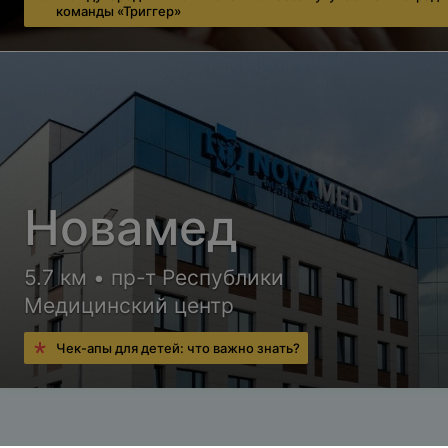
команды «Триггер»
Новамед
5.7 км • пр-т Республики
Медицинский центр
Чек-апы для детей: что важно знать?