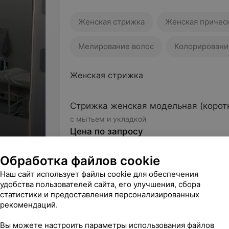
Женская стрижка
Женская причес
Мелирование волос
Колорировани
Женская стрижка
Стрижка женская модельная (коротк
с мытьем и укладкой
Цена по запросу
Обработка файлов cookie
Стрижка женская модельная (средн
Наш сайт использует файлы cookie для обеспечения
с мытьем и укладкой
удобства пользователей сайта, его улучшения, сбора
Цена по запросу
статистики и предоставления персонализированных
рекомендаций.
Стрижка женская модельная (длинн
Вы можете настроить параметры использования файлов
с мытьем и укладкой