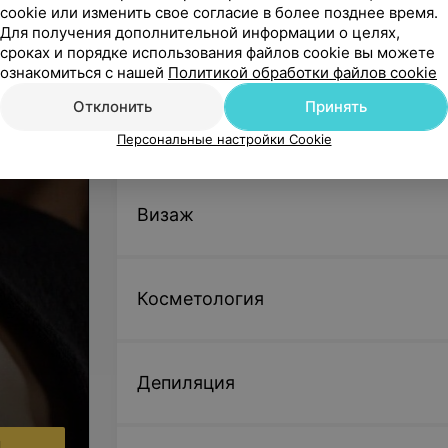
cookie или изменить свое согласие в более позднее время.
re
Цена по запросу
Для получения дополнительной информации о целях,
сроках и порядке использования файлов cookie вы можете
ознакомиться с нашей
Политикой обработки файлов cookie
Стрижка челки
Цена по запросу
Отклонить
Принять
вья
Маникюр, педикюр
Персональные настройки Cookie
Женская прическа
Визаж
Вечерняя прическа (короткий волос)
Цена по запросу
Косметология
Вечерняя прическа (средний волос)
Цена по запросу
Депиляция
Вечерняя прическа (длинный волос)
Цена по запросу
ы